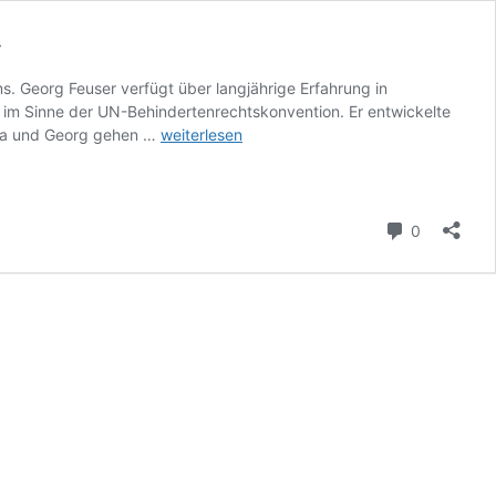
»
s. Georg Feuser verfügt über langjährige Erfahrung in
n im Sinne der UN-Behindertenrechtskonvention. Er entwickelte
SZH
ara und Georg gehen …
weiterlesen
Podcast
Episode
13:
«Die
Kommenta
0
Krise
des
Systems
ist,
dass
das
System
keine
sieht»